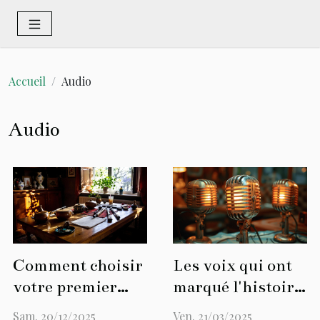
Accueil
Audio
Audio
Comment choisir
Les voix qui ont
votre premier
marqué l'histoire
instrument
de la radio
Sam. 20/12/2025
Ven. 21/03/2025