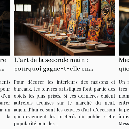
dre
L’art de la seconde main :
Mes
pourquoi gagne-t-elle en
quo
popularité ?
ents
Pour décorer les intérieurs des maisons et
Un m
 pour
bureaux, les œuvres artistiques font partie des
très
 d’en
objets les plus prisés. Si ces dernières étaient
mome
surer
autrefois acquises sur le marché du neuf,
entre
sir un
aujourd’hui ce sont les œuvres d’art d’occasion
la p
r la
qui deviennent les préférés du public. Cette
à di
popularité pour les...
Mess