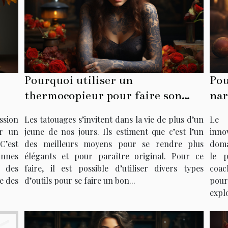
Pourquoi utiliser un
Pou
thermocopieur pour faire son
nar
tatouage ?
sion
Les tatouages s’invitent dans la vie de plus d’un
Le 
ur un
jeune de nos jours. Ils estiment que c’est l’un
inno
 C’est
des meilleurs moyens pour se rendre plus
doma
onnes
élégants et pour paraître original. Pour ce
le p
n des
faire, il est possible d’utiliser divers types
coac
e des
d’outils pour se faire un bon...
pour
explo