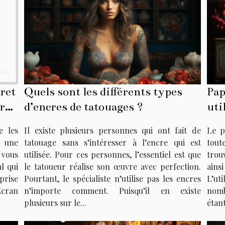
Quels sont les différents types
Pap
ret
d’encres de tatouages ?
uti
ure
e ?
Il existe plusieurs personnes qui ont fait de
Le p
e les
tatouage sans s’intéresser à l’encre qui est
tout
s une
utilisée. Pour ces personnes, l’essentiel est que
trou
 vous
le tatoueur réalise son œuvre avec perfection.
ainsi
l qui
Pourtant, le spécialiste n’utilise pas les encres
L’ut
prise
n’importe comment. Puisqu’il en existe
nomb
Écran
plusieurs sur le...
étant