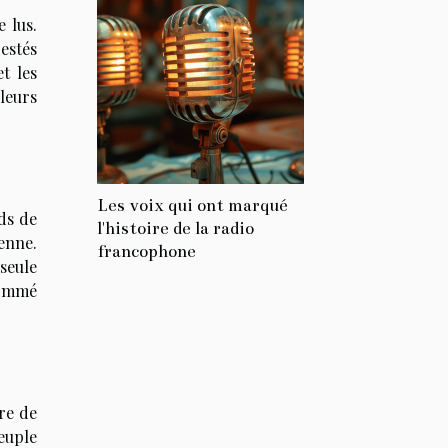
e lus.
restés
t les
 leurs
Les voix qui ont marqué
rds de
l'histoire de la radio
ienne.
francophone
 seule
nommé
vre de
euple