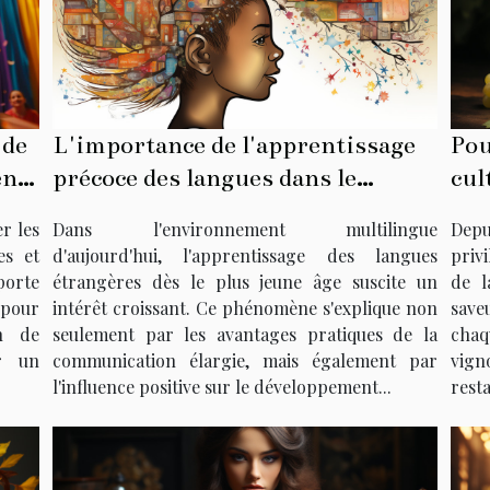
L'importance de l'apprentissage
Pou
 de
précoce des langues dans le
cul
ent
développement cognitif des
Dans l'environnement multilingue
Depu
r les
enfants
d'aujourd'hui, l'apprentissage des langues
privi
es et
étrangères dès le plus jeune âge suscite un
de l
porte
intérêt croissant. Ce phénomène s'explique non
save
 pour
seulement par les avantages pratiques de la
chaq
on de
communication élargie, mais également par
vig
r un
l'influence positive sur le développement...
resta