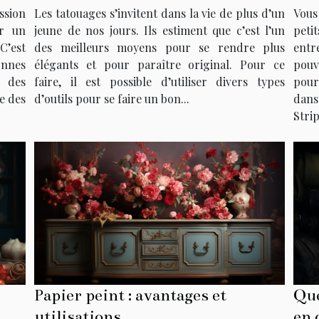
tatouage ?
d'a
sion
Les tatouages s’invitent dans la vie de plus d’un
Vous
ur un
jeune de nos jours. Ils estiment que c’est l’un
peti
 C’est
des meilleurs moyens pour se rendre plus
entr
onnes
élégants et pour paraître original. Pour ce
pouv
n des
faire, il est possible d’utiliser divers types
pour
e des
d’outils pour se faire un bon...
dans
Strip
Papier peint : avantages et
Que
utilisations
en 