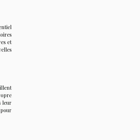
ntiel
oires
ves et
velles
llent
ropre
 leur
e pour