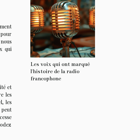
ement
e pour
, nous
x qui
Les voix qui ont marqué
l'histoire de la radio
francophone
ité et
e les
, les
 peut
 cesse
rodez