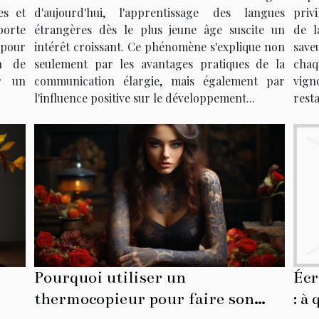
enfants
d'aujourd'hui, l'apprentissage des langues
privi
es et
étrangères dès le plus jeune âge suscite un
de l
porte
intérêt croissant. Ce phénomène s'explique non
save
 pour
seulement par les avantages pratiques de la
chaq
on de
communication élargie, mais également par
vig
r un
l'influence positive sur le développement...
resta
Pourquoi utiliser un
Écr
thermocopieur pour faire son
: à