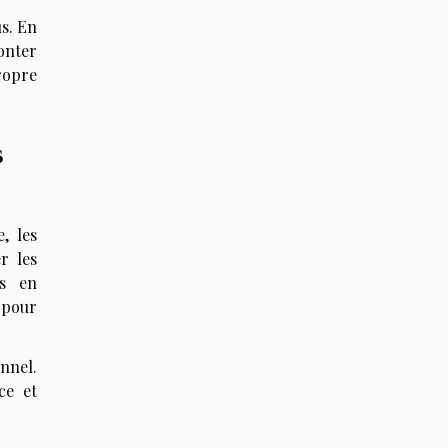
us. En
onter
ropre
s
, les
r les
es en
 pour
nnel.
ce et