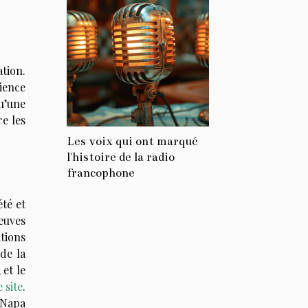
ation.
ience
u’une
re les
Les voix qui ont marqué
l'histoire de la radio
francophone
été et
euves
tions
de la
 et le
e site
.
 Napa