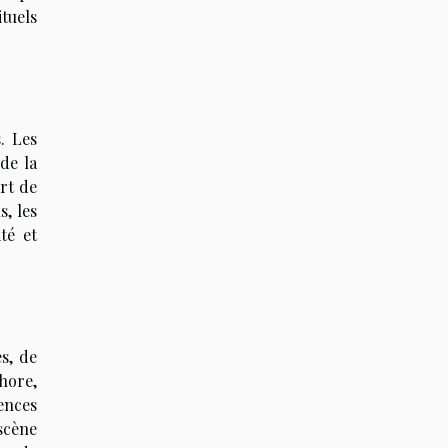
ituels
. Les
de la
rt de
s, les
té et
es, de
hore,
ences
 scène