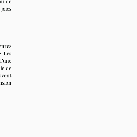
ou de
 joies
enres
e. Les
d’une
ie de
uvent
nsion