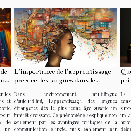
L'importance de l'apprentissage
Que
 de
précoce des langues dans le
pei
ent
développement cognitif des
Dans l'environnement multilingue
La 
r les
enfants
d'aujourd'hui, l'apprentissage des langues
cons
es et
étrangères dès le plus jeune âge suscite un
suppo
porte
intérêt croissant. Ce phénomène s'explique non
un a
 pour
seulement par les avantages pratiques de la
aujo
on de
communication élargie, mais également par
débu
r un