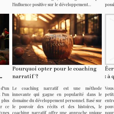
l'influence positive sur le développement...
possi
Pourquoi opter pour le coaching
Écr
narratif ?
: à
d'a
s d’un
Le coaching narratif est une méthode
Vous
 l’un
innovante qui gagne en popularité dans le
peti
 plus
domaine du développement personnel. Basé sur
entr
ur ce
le pouvoir des récits et des histoires, le
pouv
types
coaching narratif offre une approche unique
pour