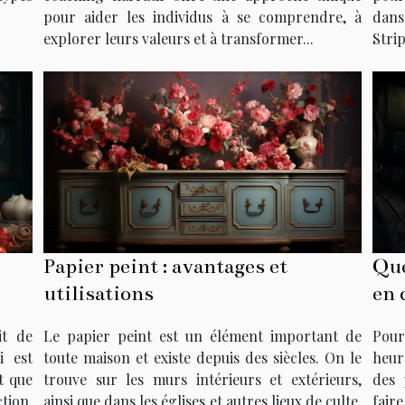
pour aider les individus à se comprendre, à
dans
explorer leurs valeurs et à transformer...
Strip
Papier peint : avantages et
Que
utilisations
en 
pho
it de
Le papier peint est un élément important de
Pou
i est
toute maison et existe depuis des siècles. On le
heur
st que
trouve sur les murs intérieurs et extérieurs,
des 
tion.
ainsi que dans les églises et autres lieux de culte.
fair